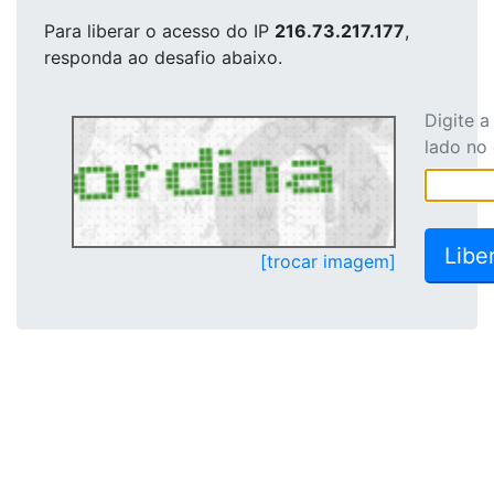
Para liberar o acesso
do IP
216.73.217.177
,
responda ao desafio abaixo.
Digite 
lado no
[trocar imagem]